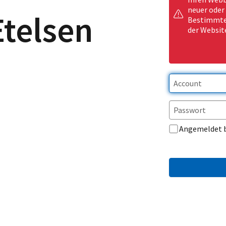
neuer oder
telsen
Bestimmte 
der Websit
Angemeldet 