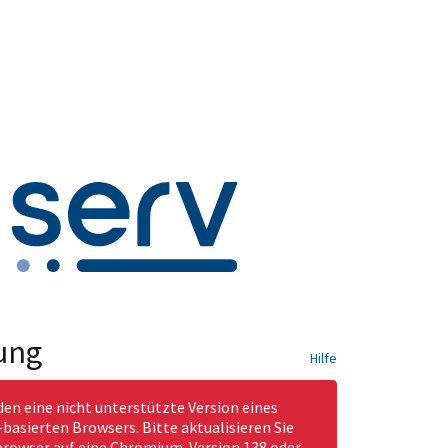
ung
Hilfe
den eine nicht unterstützte Version eines
asierten Browsers. Bitte aktualisieren Sie
rowser auf eine Chromium-Version 138 oder